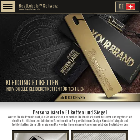
BestLabels™ Schweiz
DE
www.bestlabels.ch
KLEIDUNG ETIKETTEN
INDIVIDUELLE KLEIDERETIKETTEN FÜR TEXTILIEN
...ab 0.03 CHF/Stk.
Personalisierte Etiketten und Siegel
Werten Sie die Produkte auf, die Sie vermarkten, und machen Sie Ihre Marke noch beliebter und begehrter auf
dem Markt. Mit benutzerdefinierten Etiketten mit außergewöhnlichem Design, Kunststoffsiegeln und
Textiletiketten, die mit Ihrer eigenen Marke oder Ihrem eigenen Namen bedruckt oder bestickt werden.