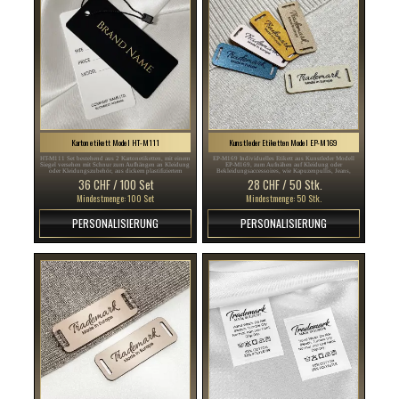
Karton etikett Model HT-M111
Kunstleder Etiketten Model EP-M169
HT-M111 Set bestehend aus 2 Kartonetiketten, mit einem
EP-M169 Individuelles Etikett aus Kunstleder Modell
Siegel versehen mit Schnur zum Aufhängen an Kleidung
EP-M169, zum Aufnähen auf Kleidung oder
oder Kleidungszubehör, aus dickem plastifiziertem
Bekleidungsaccessoires, wie Kapuzenpullis, Jeans,
Karton und mit goldenem und schwarzem Text bedruckt.
Mützen, Schals, T-Shirts, Jacken, Hosen usw.
36 CHF / 100 Set
28 CHF / 50 Stk.
Mindestmenge: 100 Set
Mindestmenge: 50 Stk.
PERSONALISIERUNG
PERSONALISIERUNG