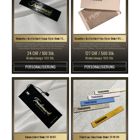
Bedrucktes Textiletikett Vogue Style Model TL-M131
Gewebtes Textiletikett Free Style Model WL-M82
TL-M131 Textiletikett, gedruckt auf Satin mit silberner
WL-M82 Digital gesticktes Markenlabel in
Schrift, Model TL-M131 Vogue Style, für Kleidung,
verschiedenen Farben, Free Style, speziell für
verschiedene Kleidungsstücke und Accessoires.
Textilprodukte, Damen-, Kinder- oder Herrenbekleidung.
24 CHF / 100 Stk.
127 CHF / 500 Stk.
Mindestmenge: 100 Stk.
Mindestmenge: 500 Stk.
PERSONALISIERUNG
PERSONALISIERUNG
Karton etikett Model HT-M107
Etikett aus Kunstleder Model EP-M129