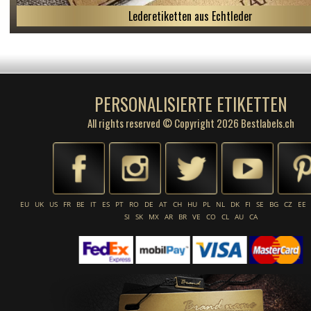
Lederetiketten aus Echtleder
PERSONALISIERTE ETIKETTEN
All rights reserved © Copyright 2026 Bestlabels.ch
EU
UK
US
FR
BE
IT
ES
PT
RO
DE
AT
CH
HU
PL
NL
DK
FI
SE
BG
CZ
EE
SI
SK
MX
AR
BR
VE
CO
CL
AU
CA