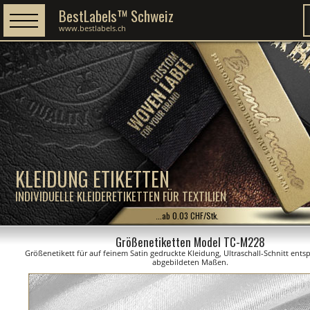
BestLabels™ Schweiz
www.bestlabels.ch
KLEIDUNG ETIKETTEN
INDIVIDUELLE KLEIDERETIKETTEN FÜR TEXTILIEN
...ab 0.03 CHF/Stk.
Größenetiketten Model TC-M228
Größenetikett für auf feinem Satin gedruckte Kleidung, Ultraschall-Schnitt ent
abgebildeten Maßen.