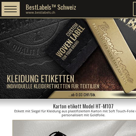
BestLabels™ Schweiz
www.bestlabels.ch
KLEIDUNG ETIKETTEN
INDIVIDUELLE KLEIDERETIKETTEN FÜR TEXTILIEN
...ab 0.03 CHF/Stk.
Karton etikett Model HT-M107
Etikett mit Siegel für Kleidung aus plastifiziertem Karton mit Soft Touch-Folie 
personalisiert mit Goldfolie.