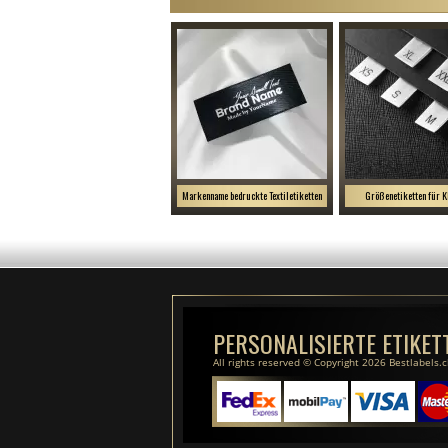
Markenname bedruckte Textiletiketten
Größenetiketten für K
PERSONALISIERTE ETIKET
All rights reserved © Copyright 2026 Bestlabels.