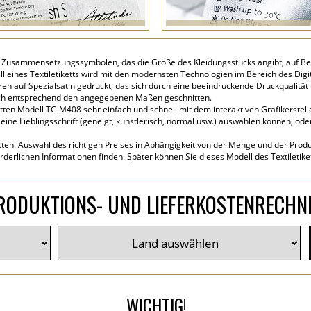
 Zusammensetzungssymbolen, das die Größe des Kleidungsstücks angibt, auf Best
 eines Textiletiketts wird mit den modernsten Technologien im Bereich des Digit
en auf Spezialsatin gedruckt, das sich durch eine beeindruckende Druckqualitä
sch entsprechend den angegebenen Maßen geschnitten.
tten Modell TC-M408 sehr einfach und schnell mit dem interaktiven Grafikerstell
eine Lieblingsschrift (geneigt, künstlerisch, normal usw.) auswählen können, ode
tten: Auswahl des richtigen Preises in Abhängigkeit von der Menge und der Produk
rderlichen Informationen finden. Später können Sie dieses Modell des Textiletik
RODUKTIONS- UND LIEFERKOSTENRECHN
WICHTIG!