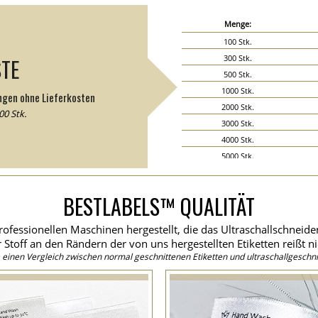
Menge:
100 Stk.
300 Stk.
STE
500 Stk.
1000 Stk.
ngen ohne Lieferkosten
2000 Stk.
0 Stk.
3000 Stk.
4000 Stk.
5000 Stk.
6000 Stk.
7000 Stk.
BESTLABELS™ QUALITÄT
8000 Stk.
9000 Stk.
rofessionellen Maschinen hergestellt, die das Ultraschallschneid
10000 Stk.
 Stoff an den Rändern der von uns hergestellten Etiketten reißt ni
15000 Stk.
einen Vergleich zwischen normal geschnittenen Etiketten und ultraschallgeschni
20000 Stk.