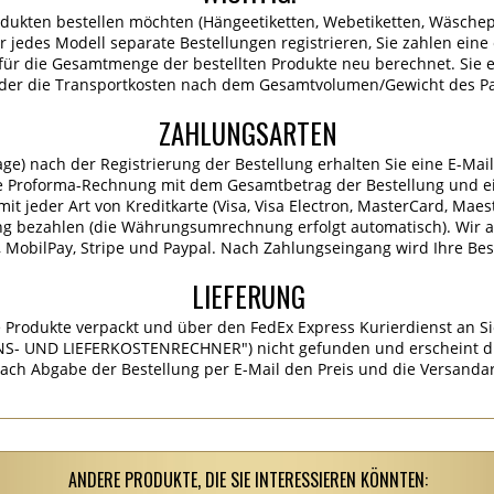
dukten bestellen möchten (Hängeetiketten, Webetiketten, Wäschep
für jedes Modell separate Bestellungen registrieren, Sie zahlen ein
ür die Gesamtmenge der bestellten Produkte neu berechnet. Sie er
 der die Transportkosten nach dem Gesamtvolumen/Gewicht des P
ZAHLUNGSARTEN
age) nach der Registrierung der Bestellung erhalten Sie eine E-Mai
e Proforma-Rechnung mit dem Gesamtbetrag der Bestellung und ei
it jeder Art von Kreditkarte (Visa, Visa Electron, MasterCard, Maes
ng bezahlen (die Währungsumrechnung erfolgt automatisch). Wir 
MobilPay, Stripe und Paypal. Nach Zahlungseingang wird Ihre Best
LIEFERUNG
 Produkte verpackt und über den FedEx Express Kurierdienst an Si
S- UND LIEFERKOSTENRECHNER") nicht gefunden und erscheint die
ach Abgabe der Bestellung per E-Mail den Preis und die Versandar
ANDERE PRODUKTE, DIE SIE INTERESSIEREN KÖNNTEN: