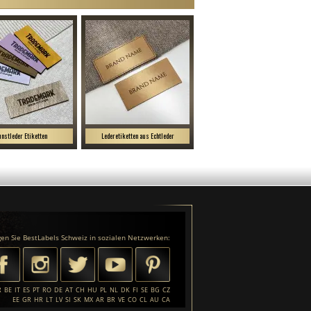
nstleder Etiketten
Lederetiketten aus Echtleder
gen Sie BestLabels Schweiz in sozialen Netzwerken:
R
BE
IT
ES
PT
RO
DE
AT
CH
HU
PL
NL
DK
FI
SE
BG
CZ
EE
GR
HR
LT
LV
SI
SK
MX
AR
BR
VE
CO
CL
AU
CA