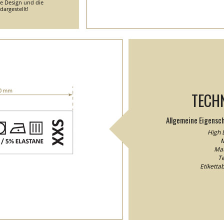
he Design und die
argestellt!
TECH
Allgemeine Eigensc
High D
M
Mat
Te
Etikett