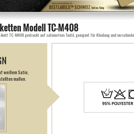
www.bestlabels.ch
BESTLABELS™ SCHWEIZ
Online-Shop
ketten Modell TC-M408
tikett TC-M408 gedruckt auf satiniertem Textil, geeignet für Kleidung und verschied
GN
uf weißem Satin,
tellten maßen.