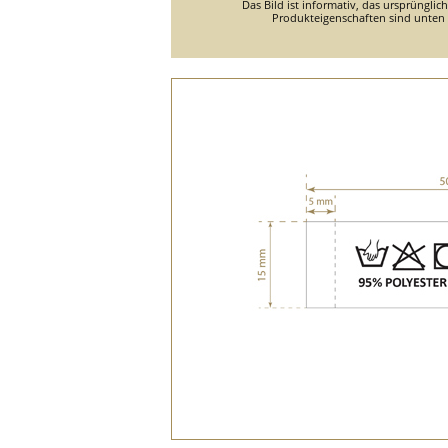
Das Bild ist informativ, das ursprünglic
Produkteigenschaften sind unten d