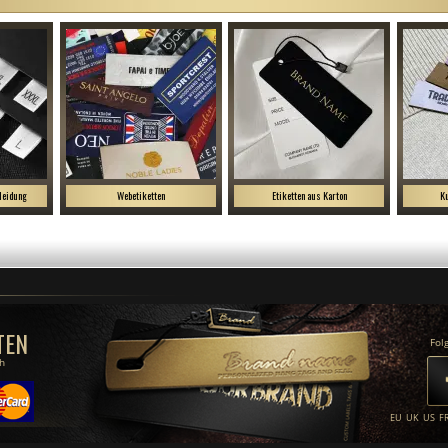
leidung
Webetiketten
Etiketten aus Karton
Ku
TEN
Fol
ch
EU
UK
US
F