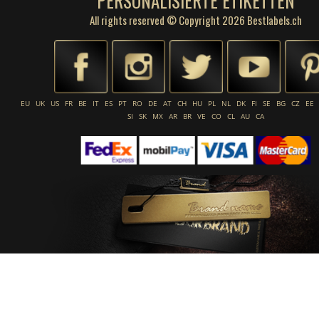
PERSONALISIERTE ETIKETTEN
All rights reserved © Copyright 2026 Bestlabels.ch
EU
UK
US
FR
BE
IT
ES
PT
RO
DE
AT
CH
HU
PL
NL
DK
FI
SE
BG
CZ
EE
SI
SK
MX
AR
BR
VE
CO
CL
AU
CA