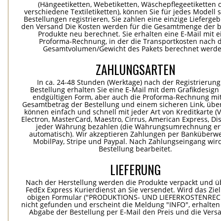
(Hängeetiketten, Webetiketten, Wäschepflegeetiketten 
verschiedene Textiletiketten), können Sie für jedes Modell 
Bestellungen registrieren, Sie zahlen eine einzige Lieferge
den Versand Die Kosten werden für die Gesamtmenge der b
Produkte neu berechnet. Sie erhalten eine E-Mail mit e
Proforma-Rechnung, in der die Transportkosten nach
Gesamtvolumen/Gewicht des Pakets berechnet werde
ZAHLUNGSARTEN
In ca. 24-48 Stunden (Werktage) nach der Registrierung
Bestellung erhalten Sie eine E-Mail mit dem Grafikdesign 
endgültigen Form, aber auch die Proforma-Rechnung mi
Gesamtbetrag der Bestellung und einem sicheren Link, übe
können einfach und schnell mit jeder Art von Kreditkarte (Vi
Electron, MasterCard, Maestro, Cirrus, American Express, Dis
jeder Währung bezahlen (die Währungsumrechnung erf
automatisch). Wir akzeptieren Zahlungen per Banküberwe
MobilPay, Stripe und Paypal. Nach Zahlungseingang wird
Bestellung bearbeitet.
LIEFERUNG
Nach der Herstellung werden die Produkte verpackt und ü
FedEx Express Kurierdienst an Sie versendet. Wird das Zie
obigen Formular ("PRODUKTIONS- UND LIEFERKOSTENREC
nicht gefunden und erscheint die Meldung "INFO", erhalten
Abgabe der Bestellung per E-Mail den Preis und die Vers