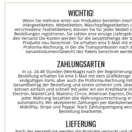
WICHTIG!
Wenn Sie mehrere Arten von Produkten bestellen möc
(Hängeetiketten, Webetiketten, Wäschepflegeetiketten 
verschiedene Textiletiketten), können Sie für jedes Modell 
Bestellungen registrieren, Sie zahlen eine einzige Lieferge
den Versand Die Kosten werden für die Gesamtmenge der b
Produkte neu berechnet. Sie erhalten eine E-Mail mit e
Proforma-Rechnung, in der die Transportkosten nach
Gesamtvolumen/Gewicht des Pakets berechnet werde
ZAHLUNGSARTEN
In ca. 24-48 Stunden (Werktage) nach der Registrierung
Bestellung erhalten Sie eine E-Mail mit dem Grafikdesign 
endgültigen Form, aber auch die Proforma-Rechnung mi
Gesamtbetrag der Bestellung und einem sicheren Link, übe
können einfach und schnell mit jeder Art von Kreditkarte (Vi
Electron, MasterCard, Maestro, Cirrus, American Express, Dis
jeder Währung bezahlen (die Währungsumrechnung erf
automatisch). Wir akzeptieren Zahlungen per Banküberwe
MobilPay, Stripe und Paypal. Nach Zahlungseingang wird
Bestellung bearbeitet.
LIEFERUNG
Nach der Herstellung werden die Produkte verpackt und ü