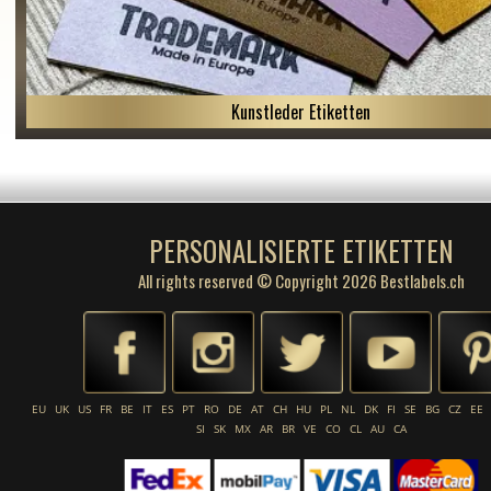
Kunstleder Etiketten
PERSONALISIERTE ETIKETTEN
All rights reserved © Copyright 2026 Bestlabels.ch
EU
UK
US
FR
BE
IT
ES
PT
RO
DE
AT
CH
HU
PL
NL
DK
FI
SE
BG
CZ
EE
SI
SK
MX
AR
BR
VE
CO
CL
AU
CA