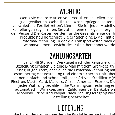
WICHTIG!
Wenn Sie mehrere Arten von Produkten bestellen möc
(Hängeetiketten, Webetiketten, Wäschepflegeetiketten 
verschiedene Textiletiketten), können Sie für jedes Modell 
Bestellungen registrieren, Sie zahlen eine einzige Lieferge
den Versand Die Kosten werden für die Gesamtmenge der b
Produkte neu berechnet. Sie erhalten eine E-Mail mit e
Proforma-Rechnung, in der die Transportkosten nach
Gesamtvolumen/Gewicht des Pakets berechnet werde
ZAHLUNGSARTEN
In ca. 24-48 Stunden (Werktage) nach der Registrierung
Bestellung erhalten Sie eine E-Mail mit dem Grafikdesign 
endgültigen Form, aber auch die Proforma-Rechnung mi
Gesamtbetrag der Bestellung und einem sicheren Link, übe
können einfach und schnell mit jeder Art von Kreditkarte (Vi
Electron, MasterCard, Maestro, Cirrus, American Express, Dis
jeder Währung bezahlen (die Währungsumrechnung erf
automatisch). Wir akzeptieren Zahlungen per Banküberwe
MobilPay, Stripe und Paypal. Nach Zahlungseingang wird
Bestellung bearbeitet.
LIEFERUNG
Nach der Herstellung werden die Produkte verpackt und ü