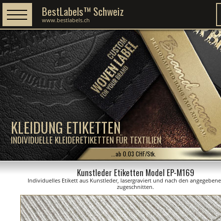
BestLabels™ Schweiz
www.bestlabels.ch
KLEIDUNG ETIKETTEN
INDIVIDUELLE KLEIDERETIKETTEN FÜR TEXTILIEN
...ab 0.03 CHF/Stk.
Kunstleder Etiketten Model EP-M169
Individuelles Etikett aus Kunstleder, lasergraviert und nach den angegebe
zugeschnitten.