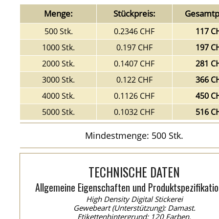
Menge:
Stückpreis:
Gesamtpr
500 Stk.
0.2346 CHF
117 C
1000 Stk.
0.197 CHF
197 C
2000 Stk.
0.1407 CHF
281 C
3000 Stk.
0.122 CHF
366 C
4000 Stk.
0.1126 CHF
450 C
5000 Stk.
0.1032 CHF
516 C
Mindestmenge: 500 Stk.
TECHNISCHE DATEN
Allgemeine Eigenschaften und Produktspezifikatio
High Density Digital Stickerei
Gewebeart (Unterstützung): Damast.
Etikettenhintergrund: 120 Farben.