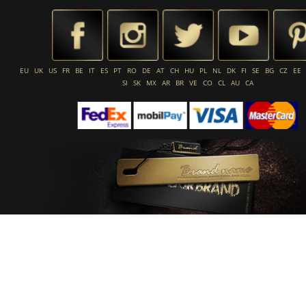
EU
UK
US
FR
BE
IT
ES
PT
RO
DE
AT
CH
HU
PL
NL
DK
FI
SE
BG
CZ
EE
SI
SK
MX
AR
BR
VE
CO
CL
AU
CA