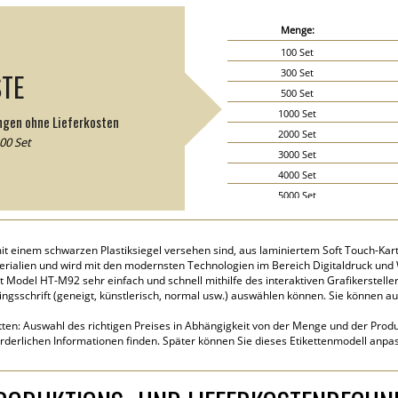
Menge:
100 Set
300 Set
STE
500 Set
1000 Set
ngen ohne Lieferkosten
2000 Set
00 Set
3000 Set
4000 Set
5000 Set
6000 Set
7000 Set
it einem schwarzen Plastiksiegel versehen sind, aus laminiertem Soft Touch-Karto
8000 Set
erialien und wird mit den modernsten Technologien im Bereich Digitaldruck und 
9000 Set
tt Model HT-M92 sehr einfach und schnell mithilfe des interaktiven Grafikerstel
blingsschrift (geneigt, künstlerisch, normal usw.) auswählen können. Sie können 
10000 Set
15000 Set
tten: Auswahl des richtigen Preises in Abhängigkeit von der Menge und der Produk
20000 Set
rderlichen Informationen finden. Später können Sie dieses Etikettenmodell anpa