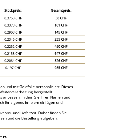
Stückpreis:
Gesamtpreis:
0.3753 CHF
38 CHF
0.3378 CHF
101 CHF
0.2908 CHF
145 CHF
0.2346 CHF
235 CHF
0.2252 CHF
450 CHF
0.2158 CHF
647 CHF
0.2064 CHF
826 CHF
0.197 CHF
985 CHF
0.1876 CHF
1’126 CHF
0.1783 CHF
1’248 CHF
n und mit Goldfolie personalisiert. Dieses
0.1689 CHF
1’351 CHF
Weiterverarbeitung hergestellt.
0.1595 CHF
1’435 CHF
lers anpassen, in dem Sie Ihren Namen und
auch Ihr eigenes Emblem einfügen und
0.1501 CHF
1’501 CHF
0.1407 CHF
2’111 CHF
tions- und Lieferzeit. Daher finden Sie
0.1313 CHF
2’627 CHF
ssen und die Bestellung aufgeben.