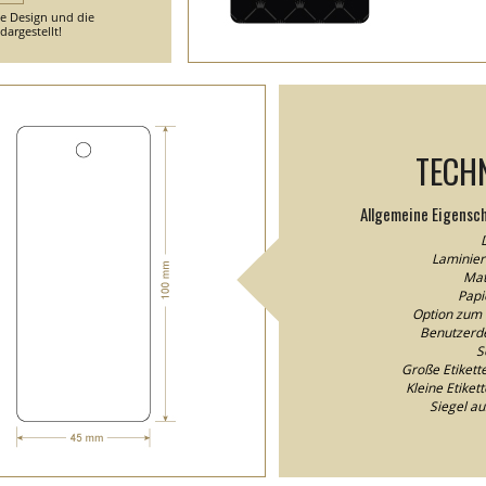
he Design und die
argestellt!
TECH
Allgemeine Eigensc
D
Laminier
Mat
Papi
Option zum 
Benutzerde
S
Große Etiket
Kleine Etike
Siegel au