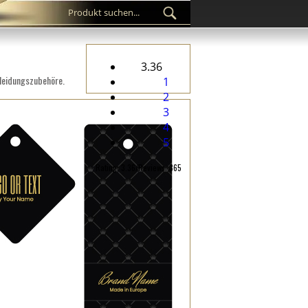
3.36
leidungszubehöre.
1
2
3
4
5
Rating: 3.36/Reviews: 365