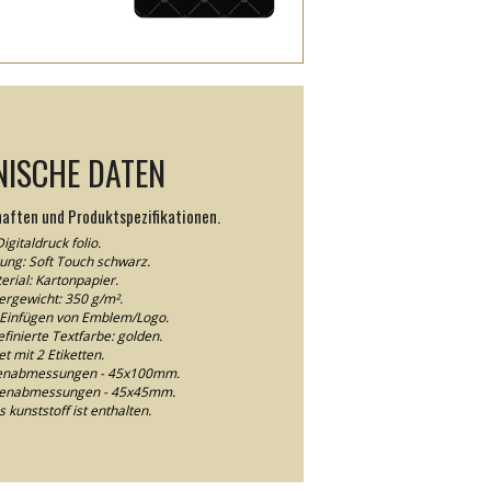
NISCHE DATEN
haften und Produktspezifikationen.
igitaldruck folio.
ung: Soft Touch schwarz.
erial: Kartonpapier.
ergewicht: 350 g/m².
Einfügen von Emblem/Logo.
finierte Textfarbe: golden.
et mit 2 Etiketten.
tenabmessungen - 45x100mm.
ttenabmessungen - 45x45mm.
s kunststoff ist enthalten.