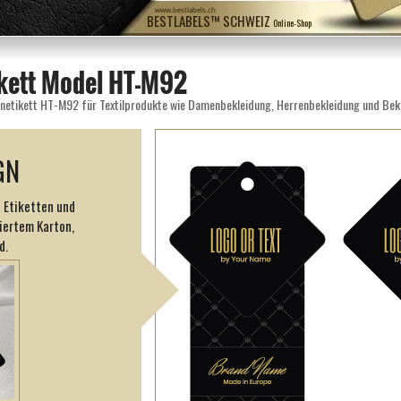
www.bestlabels.ch
BESTLABELS™ SCHWEIZ
Online-Shop
ikett Model HT-M92
onetikett HT-M92 für Textilprodukte wie Damenbekleidung, Herrenbekleidung und Bek
GN
 Etiketten und
iertem Karton,
d.