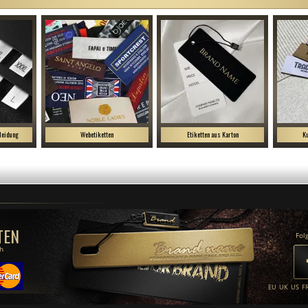
leidung
Webetiketten
Etiketten aus Karton
Ku
TEN
Fol
ch
EU
UK
US
F