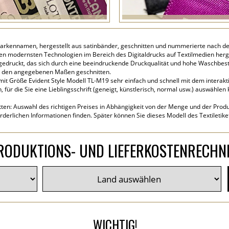
Markennamen, hergestellt aus satinbänder, geschnitten und nummerierte nach de
 den modernsten Technologien im Bereich des Digitaldrucks auf Textilmedien herge
gedruckt, das sich durch eine beeindruckende Druckqualität und hohe Waschbest
d den angegebenen Maßen geschnitten.
t mit Größe Evident Style Modell TL-M19 sehr einfach und schnell mit dem interakt
für die Sie eine Lieblingsschrift (geneigt, künstlerisch, normal usw.) auswählen
tten: Auswahl des richtigen Preises in Abhängigkeit von der Menge und der Produk
rderlichen Informationen finden. Später können Sie dieses Modell des Textiletik
RODUKTIONS- UND LIEFERKOSTENRECHN
WICHTIG!