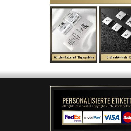
Wäscheetiketten mit Pflegesymbolen
Größenetiketten für K
PERSONALISIERTE ETIKET
All rights reserved © Copyright 2026 Bestlabels.