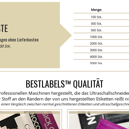
Menge:
100 Stk.
300 Stk.
STE
500 Stk.
1000 Stk.
ngen ohne Lieferkosten
2000 Stk.
0 Stk.
3000 Stk.
4000 Stk.
5000 Stk.
6000 Stk.
7000 Stk.
BESTLABELS™ QUALITÄT
8000 Stk.
9000 Stk.
rofessionellen Maschinen hergestellt, die das Ultraschallschneid
10000 Stk.
 Stoff an den Rändern der von uns hergestellten Etiketten reißt ni
15000 Stk.
einen Vergleich zwischen normal geschnittenen Etiketten und ultraschallgeschni
20000 Stk.