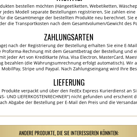
dukten bestellen möchten (Hängeetiketten, Webetiketten, Wäschep
für jedes Modell separate Bestellungen registrieren, Sie zahlen ein
ür die Gesamtmenge der bestellten Produkte neu berechnet. Sie er
 der die Transportkosten nach dem Gesamtvolumen/Gewicht des P
ZAHLUNGSARTEN
age) nach der Registrierung der Bestellung erhalten Sie eine E-Mai
e Proforma-Rechnung mit dem Gesamtbetrag der Bestellung und ei
it jeder Art von Kreditkarte (Visa, Visa Electron, MasterCard, Maes
ng bezahlen (die Währungsumrechnung erfolgt automatisch). Wir 
MobilPay, Stripe und Paypal. Nach Zahlungseingang wird Ihre Best
LIEFERUNG
 Produkte verpackt und über den FedEx Express Kurierdienst an Si
S- UND LIEFERKOSTENRECHNER") nicht gefunden und erscheint die
ach Abgabe der Bestellung per E-Mail den Preis und die Versandar
ANDERE PRODUKTE, DIE SIE INTERESSIEREN KÖNNTEN: