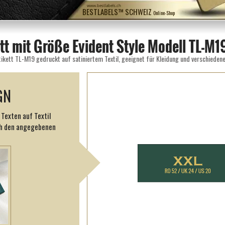
www.bestlabels.ch
BESTLABELS™ SCHWEIZ
Online-Shop
ett mit Größe Evident Style Modell TL-M1
tikett TL-M19 gedruckt auf satiniertem Textil, geeignet für Kleidung und verschieden
GN
 Texten auf Textil
ch den angegebenen