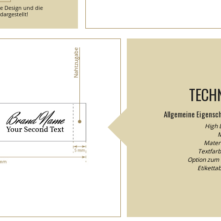
he Design und die
argestellt!
Nahtzugabe
TECH
Allgemeine Eigensc
High D
M
Materi
Textfarb
Option zum 
Etikett