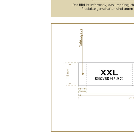
Das Bild ist informativ, das ursprünglic
Produkteigenschaften sind unten d
Nahtzugabe