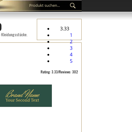
9
3.33
e Kleidungsstücke.
1
2
3
4
5
Rating: 3.33/Reviews: 302