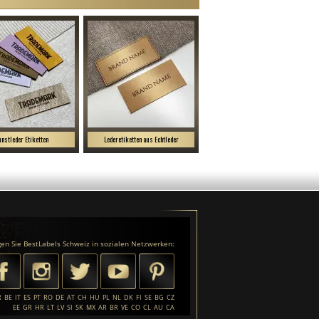
nstleder Etiketten
Lederetiketten aus Echtleder
gen Sie BestLabels Schweiz in sozialen Netzwerken:
R
BE
IT
ES
PT
RO
DE
AT
CH
HU
PL
NL
DK
FI
SE
BG
CZ
EE
GR
HR
LT
LV
SI
SK
MX
AR
BR
VE
CO
CL
AU
CA