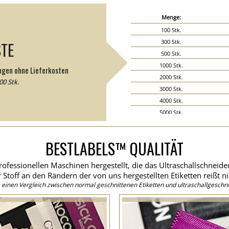
Menge:
100 Stk.
300 Stk.
STE
500 Stk.
1000 Stk.
ngen ohne Lieferkosten
2000 Stk.
0 Stk.
3000 Stk.
4000 Stk.
5000 Stk.
6000 Stk.
7000 Stk.
BESTLABELS™ QUALITÄT
8000 Stk.
9000 Stk.
rofessionellen Maschinen hergestellt, die das Ultraschallschneid
10000 Stk.
 Stoff an den Rändern der von uns hergestellten Etiketten reißt ni
15000 Stk.
einen Vergleich zwischen normal geschnittenen Etiketten und ultraschallgeschni
20000 Stk.