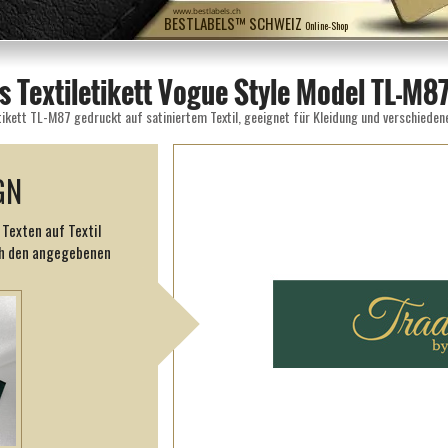
www.bestlabels.ch
BESTLABELS™ SCHWEIZ
Online-Shop
 Textiletikett Vogue Style Model TL-M8
tikett TL-M87 gedruckt auf satiniertem Textil, geeignet für Kleidung und verschieden
GN
 Texten auf Textil
ch den angegebenen