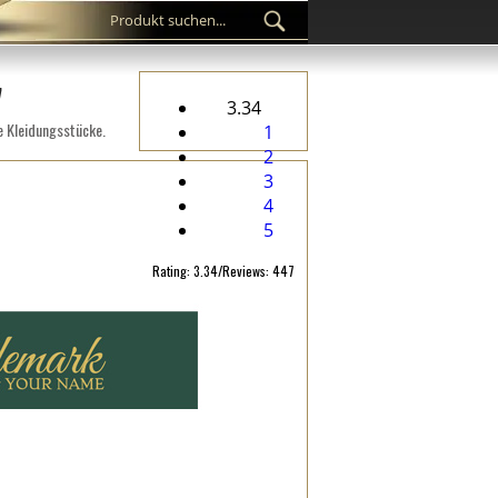
7
3.34
e Kleidungsstücke.
1
2
3
4
5
Rating: 3.34/Reviews: 447