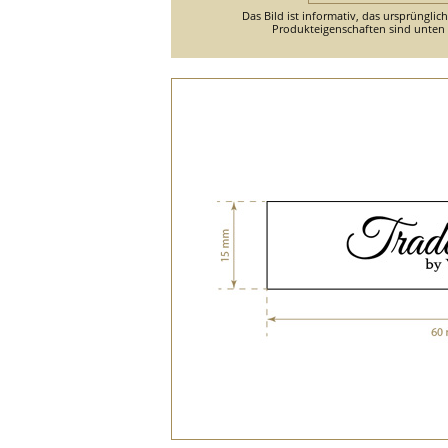
Das Bild ist informativ, das ursprünglic
Produkteigenschaften sind unten d