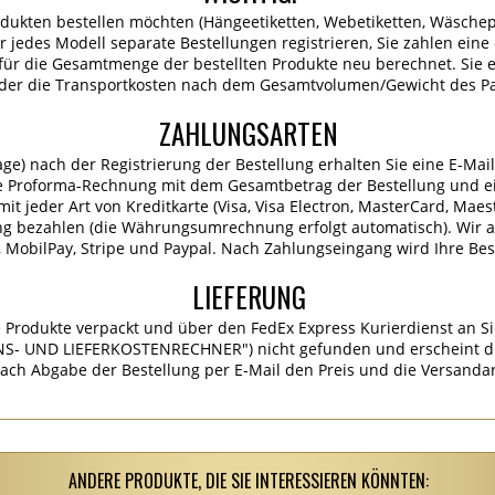
dukten bestellen möchten (Hängeetiketten, Webetiketten, Wäschep
für jedes Modell separate Bestellungen registrieren, Sie zahlen ein
ür die Gesamtmenge der bestellten Produkte neu berechnet. Sie er
 der die Transportkosten nach dem Gesamtvolumen/Gewicht des P
ZAHLUNGSARTEN
age) nach der Registrierung der Bestellung erhalten Sie eine E-Mai
e Proforma-Rechnung mit dem Gesamtbetrag der Bestellung und ei
it jeder Art von Kreditkarte (Visa, Visa Electron, MasterCard, Maes
ng bezahlen (die Währungsumrechnung erfolgt automatisch). Wir 
MobilPay, Stripe und Paypal. Nach Zahlungseingang wird Ihre Best
LIEFERUNG
 Produkte verpackt und über den FedEx Express Kurierdienst an Si
S- UND LIEFERKOSTENRECHNER") nicht gefunden und erscheint die
ach Abgabe der Bestellung per E-Mail den Preis und die Versandar
ANDERE PRODUKTE, DIE SIE INTERESSIEREN KÖNNTEN: