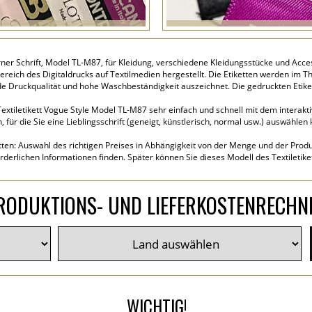
berner Schrift, Model TL-M87, für Kleidung, verschiedene Kleidungsstücke und Acces
eich des Digitaldrucks auf Textilmedien hergestellt. Die Etiketten werden im T
de Druckqualität und hohe Waschbeständigkeit auszeichnet. Die gedruckten Eti
extiletikett Vogue Style Model TL-M87 sehr einfach und schnell mit dem interakti
für die Sie eine Lieblingsschrift (geneigt, künstlerisch, normal usw.) auswählen
tten: Auswahl des richtigen Preises in Abhängigkeit von der Menge und der Produk
rderlichen Informationen finden. Später können Sie dieses Modell des Textiletik
RODUKTIONS- UND LIEFERKOSTENRECHN
WICHTIG!