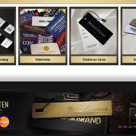
leidung
Webetiketten
Etiketten aus Karton
Ku
TEN
Fol
ch
EU
UK
US
F