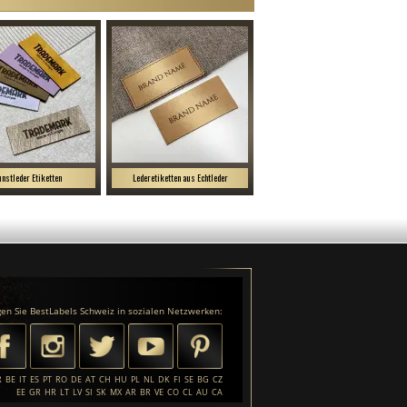
nstleder Etiketten
Lederetiketten aus Echtleder
gen Sie BestLabels Schweiz in sozialen Netzwerken:
R
BE
IT
ES
PT
RO
DE
AT
CH
HU
PL
NL
DK
FI
SE
BG
CZ
EE
GR
HR
LT
LV
SI
SK
MX
AR
BR
VE
CO
CL
AU
CA