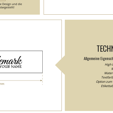
he Design und die
argestellt!
TECH
Allgemeine Eigensc
High D
M
Materi
Textfarb
Option zum 
Etikett