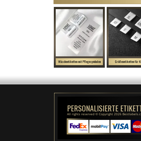
Wäscheetiketten mit Pflegesymbolen
Größenetiketten für K
PERSONALISIERTE ETIKET
All rights reserved © Copyright 2026 Bestlabels.