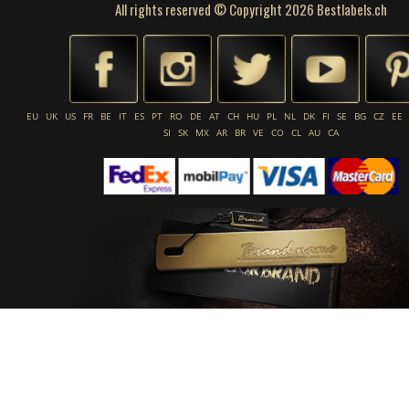
All rights reserved © Copyright 2026 Bestlabels.ch
EU
UK
US
FR
BE
IT
ES
PT
RO
DE
AT
CH
HU
PL
NL
DK
FI
SE
BG
CZ
EE
SI
SK
MX
AR
BR
VE
CO
CL
AU
CA