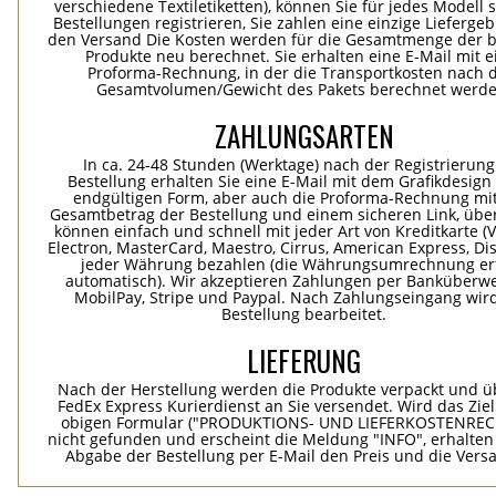
verschiedene Textiletiketten), können Sie für jedes Modell 
Bestellungen registrieren, Sie zahlen eine einzige Lieferge
den Versand Die Kosten werden für die Gesamtmenge der b
Produkte neu berechnet. Sie erhalten eine E-Mail mit e
Proforma-Rechnung, in der die Transportkosten nach
Gesamtvolumen/Gewicht des Pakets berechnet werde
ZAHLUNGSARTEN
In ca. 24-48 Stunden (Werktage) nach der Registrierung
Bestellung erhalten Sie eine E-Mail mit dem Grafikdesign 
endgültigen Form, aber auch die Proforma-Rechnung mi
Gesamtbetrag der Bestellung und einem sicheren Link, übe
können einfach und schnell mit jeder Art von Kreditkarte (Vi
Electron, MasterCard, Maestro, Cirrus, American Express, Dis
jeder Währung bezahlen (die Währungsumrechnung erf
automatisch). Wir akzeptieren Zahlungen per Banküberwe
MobilPay, Stripe und Paypal. Nach Zahlungseingang wird
Bestellung bearbeitet.
LIEFERUNG
Nach der Herstellung werden die Produkte verpackt und ü
FedEx Express Kurierdienst an Sie versendet. Wird das Zie
obigen Formular ("PRODUKTIONS- UND LIEFERKOSTENREC
nicht gefunden und erscheint die Meldung "INFO", erhalten
Abgabe der Bestellung per E-Mail den Preis und die Vers