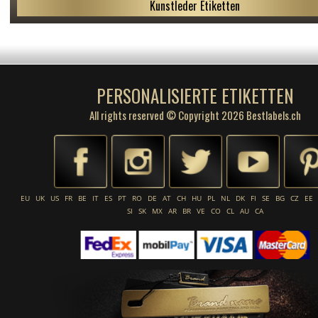
Kunstleder Etiketten
PERSONALISIERTE ETIKETTEN
All rights reserved © Copyright 2026 Bestlabels.ch
EU
UK
US
FR
BE
IT
ES
PT
RO
DE
AT
CH
HU
PL
NL
DK
FI
SE
BG
CZ
EE
SI
SK
MX
AR
BR
VE
CO
CL
AU
CA