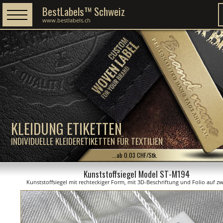
BestLabels™ Schweiz
www.bestlabels.ch
KLEIDUNG ETIKETTEN
INDIVIDUELLE KLEIDERETIKETTEN FÜR TEXTILIEN
...ab 0.03 CHF/Stk.
Kunststoffsiegel Model ST-M194
Kunststoffsiegel mit rechteckiger Form, mit 3D-Beschriftung und Folio auf zw