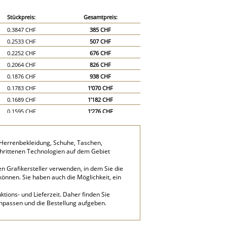
Stückpreis:
Gesamtpreis:
0.3847 CHF
385 CHF
0.2533 CHF
507 CHF
0.2252 CHF
676 CHF
0.2064 CHF
826 CHF
0.1876 CHF
938 CHF
0.1783 CHF
1’070 CHF
0.1689 CHF
1’182 CHF
0.1595 CHF
1’276 CHF
0.1501 CHF
1’351 CHF
0.1407 CHF
1’407 CHF
 Herrenbekleidung, Schuhe, Taschen,
0.122 CHF
1’830 CHF
hrittenen Technologien auf dem Gebiet
0.1126 CHF
2’252 CHF
n Grafikersteller verwenden, in dem Sie die
können. Sie haben auch die Möglichkeit, ein
tions- und Lieferzeit. Daher finden Sie
anpassen und die Bestellung aufgeben.