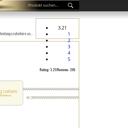
3.21
Kundenspezifisches Kunststoffsiegel ST-M188 für Modeartikel wie Kleidung, Schuhe, Taschen, Schmuck, Bekleidungszubehöre usw.
1
2
3
4
5
Rating: 3.21/Reviews: 295