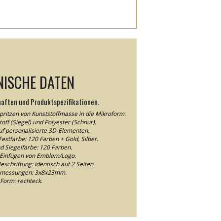
NISCHE DATEN
haften und Produktspezifikationen.
pritzen von Kunststoffmasse in die Mikroform.
off (Siegel) und Polyester (Schnur).
auf personalisierte 3D-Elementen.
extfarbe: 120 Farben + Gold, Silber.
d Siegelfarbe: 120 Farben.
Einfügen von Emblem/Logo.
schriftung: identisch auf 2 Seiten.
bmessungen: 3x8x23mm.
Form: rechteck.