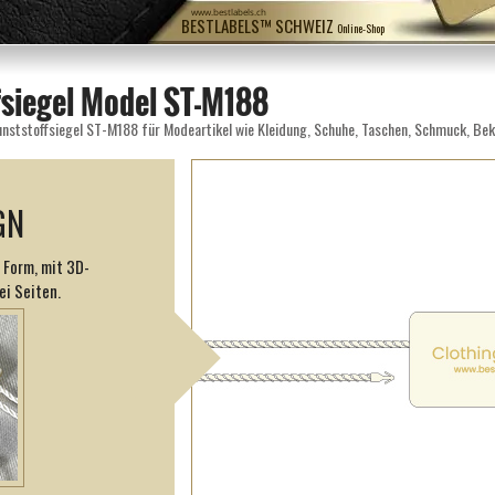
www.bestlabels.ch
BESTLABELS™ SCHWEIZ
Online-Shop
fsiegel Model ST-M188
GN
 Form, mit 3D-
ei Seiten.