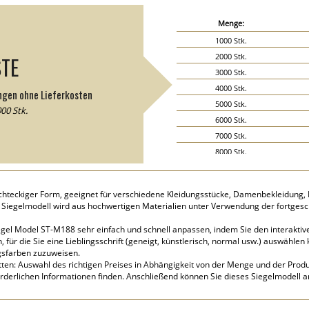
Menge:
1000 Stk.
2000 Stk.
STE
3000 Stk.
4000 Stk.
ngen ohne Lieferkosten
5000 Stk.
00 Stk.
6000 Stk.
7000 Stk.
8000 Stk.
9000 Stk.
10000 Stk.
rechteckiger Form, geeignet für verschiedene Kleidungsstücke, Damenbekleidung,
15000 Stk.
 Siegelmodell wird aus hochwertigen Materialien unter Verwendung der fortgesc
20000 Stk.
iegel Model ST-M188 sehr einfach und schnell anpassen, indem Sie den interaktive
ür die Sie eine Lieblingsschrift (geneigt, künstlerisch, normal usw.) auswählen 
gsfarben zuzuweisen.
tten: Auswahl des richtigen Preises in Abhängigkeit von der Menge und der Produk
orderlichen Informationen finden. Anschließend können Sie dieses Siegelmodell 