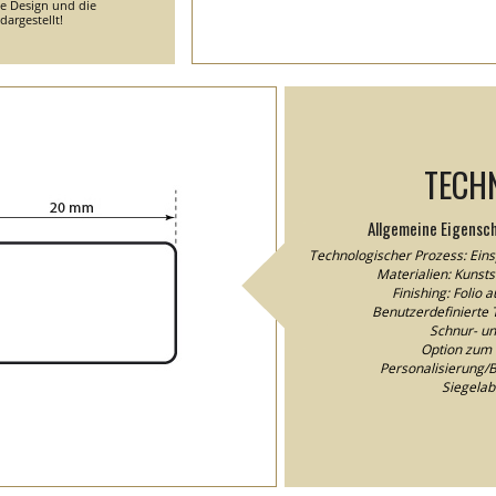
he Design und die
argestellt!
TECH
Allgemeine Eigensc
Technologischer Prozess: Eins
Materialien: Kunstst
Finishing: Folio 
Benutzerdefinierte T
Schnur- un
Option zum 
Personalisierung/Be
Siegela