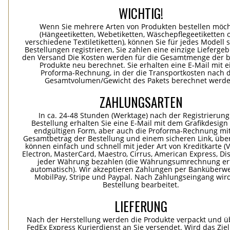
WICHTIG!
Wenn Sie mehrere Arten von Produkten bestellen möc
(Hängeetiketten, Webetiketten, Wäschepflegeetiketten 
verschiedene Textiletiketten), können Sie für jedes Modell 
Bestellungen registrieren, Sie zahlen eine einzige Lieferge
den Versand Die Kosten werden für die Gesamtmenge der b
Produkte neu berechnet. Sie erhalten eine E-Mail mit e
Proforma-Rechnung, in der die Transportkosten nach
Gesamtvolumen/Gewicht des Pakets berechnet werde
ZAHLUNGSARTEN
In ca. 24-48 Stunden (Werktage) nach der Registrierung
Bestellung erhalten Sie eine E-Mail mit dem Grafikdesign 
endgültigen Form, aber auch die Proforma-Rechnung mi
Gesamtbetrag der Bestellung und einem sicheren Link, übe
können einfach und schnell mit jeder Art von Kreditkarte (Vi
Electron, MasterCard, Maestro, Cirrus, American Express, Dis
jeder Währung bezahlen (die Währungsumrechnung erf
automatisch). Wir akzeptieren Zahlungen per Banküberwe
MobilPay, Stripe und Paypal. Nach Zahlungseingang wird
Bestellung bearbeitet.
LIEFERUNG
Nach der Herstellung werden die Produkte verpackt und ü
FedEx Express Kurierdienst an Sie versendet. Wird das Zie