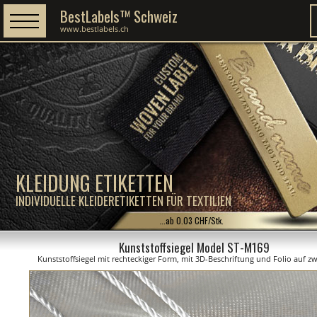
BestLabels™ Schweiz
www.bestlabels.ch
KLEIDUNG ETIKETTEN
INDIVIDUELLE KLEIDERETIKETTEN FÜR TEXTILIEN
...ab 0.03 CHF/Stk.
Kunststoffsiegel Model ST-M169
Kunststoffsiegel mit rechteckiger Form, mit 3D-Beschriftung und Folio auf zw